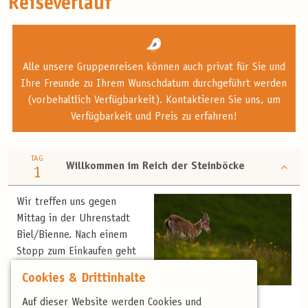
Reiseverlauf
Alle unsere Gruppenreisen können auch privat für Sie und
Ihre Freunde zu Ihrem Wunschdatum durchgeführt werden
(vorbehaltlich Verfügbarkeit). Kontaktieren Sie uns, um
Verfügbarkeit und Preis zu erfahren!
TAG
Willkommen im Reich der Steinböcke
1
Wir treffen uns gegen
Mittag in der Uhrenstadt
Biel/Bienne. Nach einem
Stopp zum Einkaufen geht
es auf zu unserer ersten
Cookies & Drittinhalte
Fotolocation. So suchen wir
Steinbock (N. Stettler)
hoch in den Bergen nach
Auf dieser Website werden Cookies und