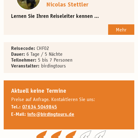
Nicolas Stettler
Lernen Sie Ihren Reiseleiter kennen ...
Mehr
Reisecode:
CHF02
Dauer:
6 Tage / 5 Nächte
Teilnehmer:
5 bis 7 Personen
Veranstalter:
birdingtours
Aktuell keine Termine
Preise auf Anfrage. Kontaktieren Sie uns:
Tel.:
07634 5049845
E-Mail:
info@birdingtours.de